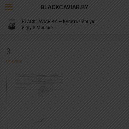
BLACKCAVIAR.BY
BLACKCAVIAR.BY — Купить чёрную
икру в Минске
3
От
admin