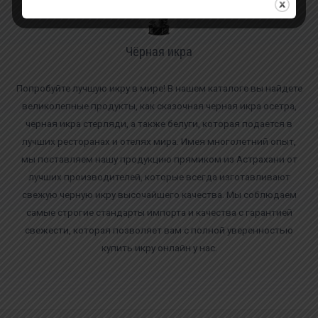
Чёрная икра
Попробуйте лучшую икру в мире! В нашем каталоге вы найдете
великолепные продукты, как сказочная черная икра осетра,
черная икра стерляди, а также белуги, которая подается в
лучших ресторанах и отелях мира. Имея многолетний опыт,
мы поставляем нашу продукцию прямиком из Астрахани от
лучших производителей, которые всегда изготавливают
свежую черную икру высочайшего качества. Мы соблюдаем
самые строгие стандарты импорта и качества с гарантией
свежести, которая позволяет вам с полной уверенностью
купить икру онлайн у нас.