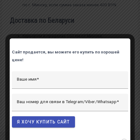
по г. Минску, если сумма заказа менее 400 BYN.
Доставка по Беларуси
Курьером в пределах 150 км от Минска:
При сумме заказа более 400 BYN, доставка
бесплатная.
Сайт продается, вы можете его купить по хорошей
При сумме заказа до 400 BYN, стоимость
цене!
доставки 20 BYN.
Время работы доставки:
Ваше имя
Понедельник — Воскресенье: с 10:00 — 22:30.
Доставка в другие регионы оговаривается
Ваш номер для связи в Telegram/Viber/Whatsapp
индивидуально!
Я ХОЧУ КУПИТЬ САЙТ