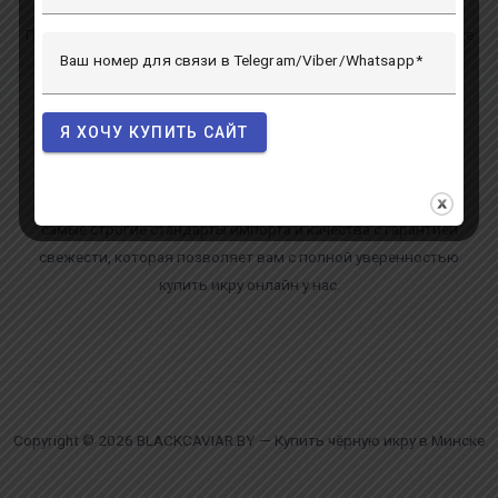
Попробуйте лучшую икру в мире! В нашем каталоге вы найдете
Ваш номер для связи в Telegram/Viber/Whatsapp
великолепные продукты, как сказочная черная икра осетра,
черная икра стерляди, а также белуги, которая подается в
лучших ресторанах и отелях мира. Имея многолетний опыт,
Я ХОЧУ КУПИТЬ САЙТ
мы поставляем нашу продукцию прямиком из Астрахани от
лучших производителей, которые всегда изготавливают
свежую черную икру высочайшего качества. Мы соблюдаем
самые строгие стандарты импорта и качества с гарантией
свежести, которая позволяет вам с полной уверенностью
купить икру онлайн у нас.
Copyright © 2026 BLACKCAVIAR.BY — Купить чёрную икру в Минске