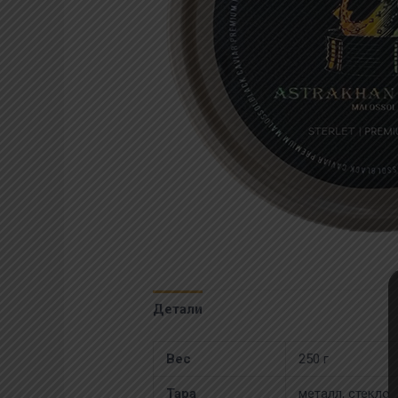
Детали
Вес
250 г
Тара
металл, стекло