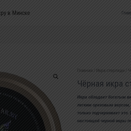
кру в Минске
Глав
Главная
/
Икра стерляди
/ Ч
Чёрная икра с
Икра обладает богатым в
легким ореховым вкусом,
только подчеркивает это.
настоящей черной икры п