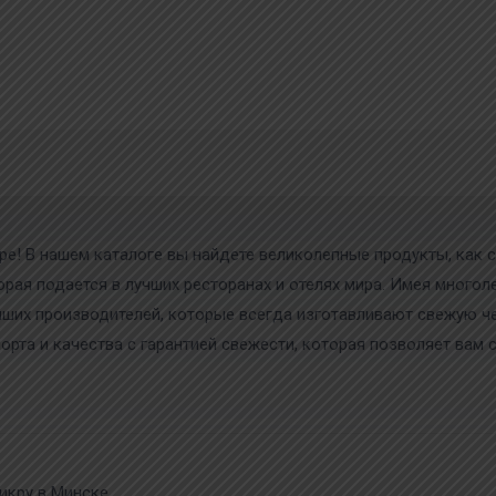
ре! В нашем каталоге вы найдете великолепные продукты, как с
торая подается в лучших ресторанах и отелях мира. Имея мног
чших производителей, которые всегда изготавливают свежую 
рта и качества с гарантией свежести, которая позволяет вам с
икру в Минске