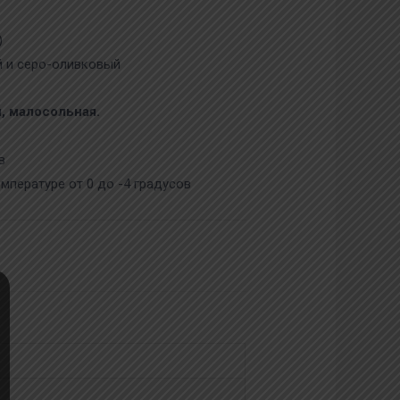
)
й и серо-оливковый
, малосольная.
в
мпературе от 0 до -4 градусов