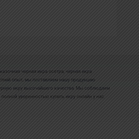
казочная черная икра осетра, черная икра
олетний опыт, мы поставляем нашу продукцию
черную икру высочайшего качества. Мы соблюдаем
 полной уверенностью купить икру онлайн у нас.