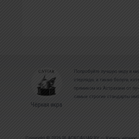
Попробуйте лучшую икру в ми
стерляди, а также белуги, ко
прямиком из Астрахани от лу
самые строгие стандарты импо
Чёрная икра
Copyright © 2026 BLACKCAVIAR.BY — Купить чёрную 