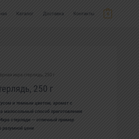
ная
Каталог
Доставка
Контакты
0
ёрная икра стерлядь, 250 г
терлядь, 250 г
кусом и темным цветом, аромат с
 а малосольный способ приготовления
 Икра стерляди — отличный пример
о разумной цене