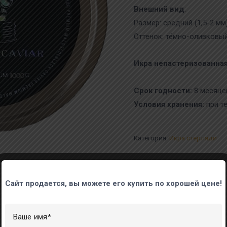
Внешний вид
:
Размер: средний (1,5-2 мм
Оттенок: тёмно-оливковы
Икра непастеризованная
Срок годности:
8 месяце
Условия хранения:
при те
Категория:
Икра стерляди
Сайт продается, вы можете его купить по хорошей цене!
Ваше имя