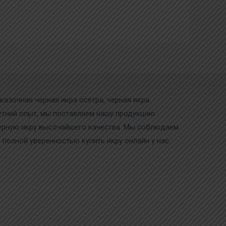
казочная черная икра осетра, черная икра
олетний опыт, мы поставляем нашу продукцию
черную икру высочайшего качества. Мы соблюдаем
 полной уверенностью купить икру онлайн у нас.