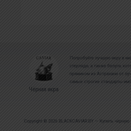
Попробуйте лучшую икру в ми
стерляди, а также белуги, ко
прямиком из Астрахани от лу
самые строгие стандарты импо
Чёрная икра
Copyright © 2026 BLACKCAVIAR.BY — Купить чёрную 