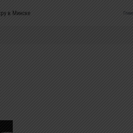
кру в Минске
Глав