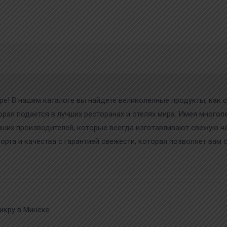
ре! В нашем каталоге вы найдете великолепные продукты, как с
торая подается в лучших ресторанах и отелях мира. Имея мног
чших производителей, которые всегда изготавливают свежую 
рта и качества с гарантией свежести, которая позволяет вам с
икру в Минске