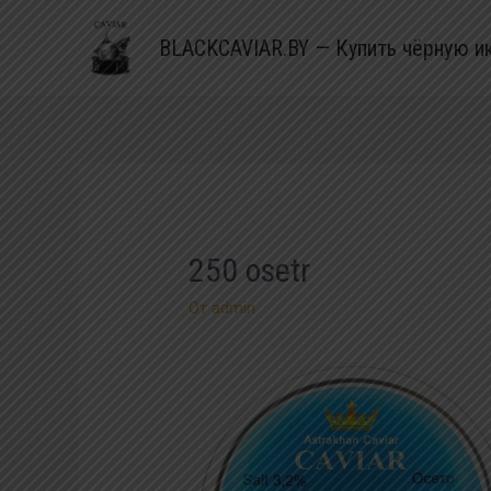
BLACKCAVIAR.BY — Купить чёрную и
250 osetr
От
admin