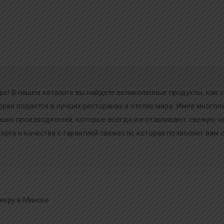
ре! В нашем каталоге вы найдете великолепные продукты, как с
торая подается в лучших ресторанах и отелях мира. Имея мног
чших производителей, которые всегда изготавливают свежую 
рта и качества с гарантией свежести, которая позволяет вам с
икру в Минске