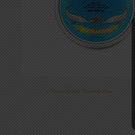
←
Предыдущая Медиафайлы