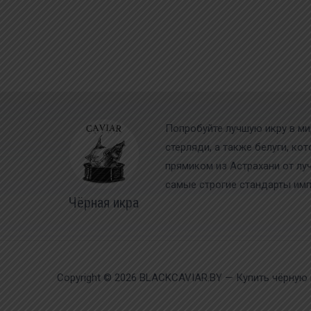
Попробуйте лучшую икру в ми
стерляди, а также белуги, ко
прямиком из Астрахани от лу
самые строгие стандарты импо
Чёрная икра
Copyright © 2026 BLACKCAVIAR.BY — Купить чёрную 