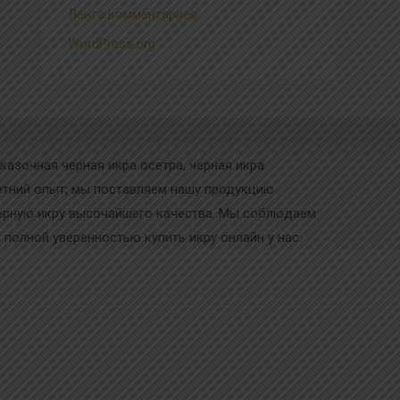
Лента комментариев
WordPress.org
казочная черная икра осетра, черная икра
олетний опыт, мы поставляем нашу продукцию
черную икру высочайшего качества. Мы соблюдаем
 полной уверенностью купить икру онлайн у нас.