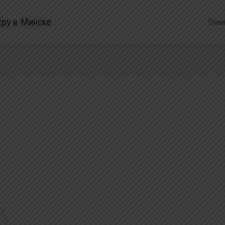
кру в Минске
Глав